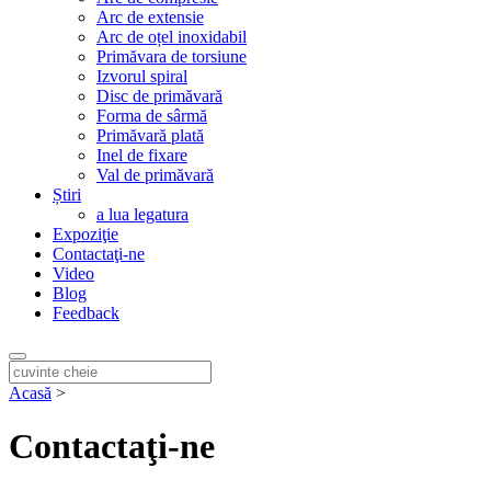
Arc de extensie
Arc de oțel inoxidabil
Primăvara de torsiune
Izvorul spiral
Disc de primăvară
Forma de sârmă
Primăvară plată
Inel de fixare
Val de primăvară
Știri
a lua legatura
Expoziţie
Contactaţi-ne
Video
Blog
Feedback
Acasă
>
Contactaţi-ne