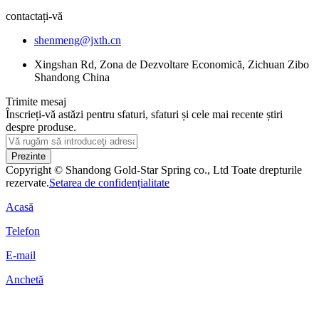
contactați-vă
shenmeng@jxth.cn
Xingshan Rd, Zona de Dezvoltare Economică, Zichuan Zibo
Shandong China
Trimite mesaj
Înscrieți-vă astăzi pentru sfaturi, sfaturi și cele mai recente știri
despre produse.
Prezinte
Copyright © Shandong Gold-Star Spring co., Ltd Toate drepturile
rezervate.
Setarea de confidențialitate
Acasă
Telefon
E-mail
Anchetă