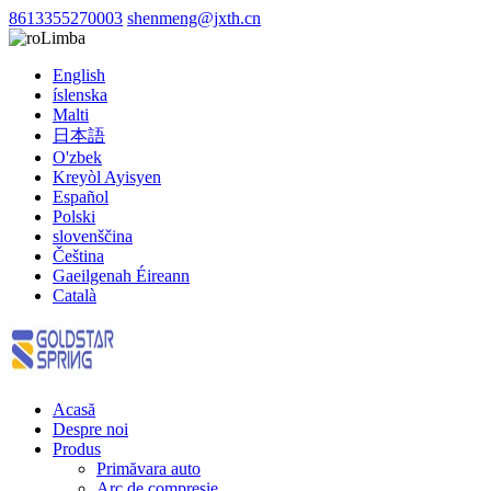
8613355270003
shenmeng@jxth.cn
Limba
English
íslenska
Malti
日本語
O'zbek
Kreyòl Ayisyen
Español
Polski
slovenščina
Čeština
Gaeilgenah Éireann
Català
Acasă
Despre noi
Produs
Primăvara auto
Arc de compresie